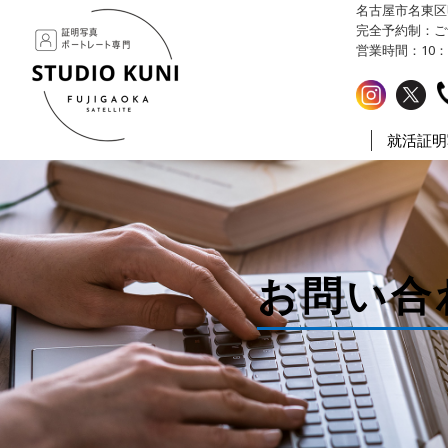
名古屋市名東区明が丘
名古屋市名東区のお宮参り・七五三
完全予約制：ご
営業時間：10：
就活証明
お問い合