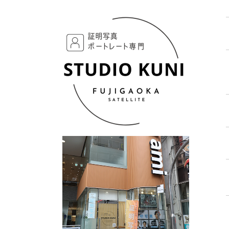
3. 第三者への開示
当社は、ご本人様のご承諾がない限り、登録さ
の権利・財産・安全などを保護・防御するため
情報を公表することがあります。これには、個
4. 個人情報の管理
当社は、お客様からお預かりした個人情報を、
を講じます。なお、当社は、お客様が本サイト
報の流出などを防止するため、お客様の個人情
5. ご注意
当サイトは、外部のサイトへのリンクを含んで
リンク先のサイトにおける個人情報保護や、サ
6. 個人情報に関するご意見・お問い合わせ