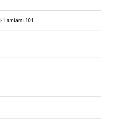
らない場合や、他のご利用者の皆様、当社など
amiami 101
があります。個人情報を統計的に処理した集約
ために、社内規程を整備し、合理的な安全対策
する必要がなくなったと判断した場合、個人情