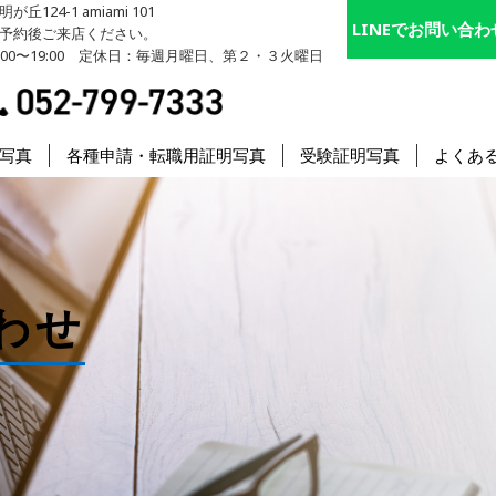
124-1 amiami 101
・成人式の記念写真撮影、証明写真撮影なら【スタジオ・クニ
LINEでお問い合わ
予約後ご来店ください。
00〜19:00 定休日：毎週月曜日、第２・３火曜日
052-799-7333
写真
各種申請・転職用証明写真
受験証明写真
よくあ
わせ