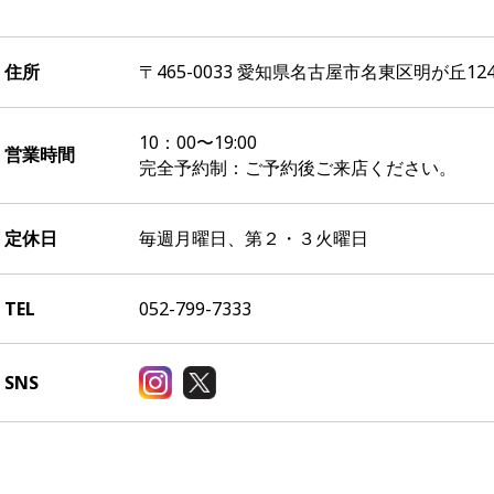
れた個人情報を第三者に開示しません。法律に基づき開示しなければな
住所
〒465-0033 愛知県名古屋市名東区明が丘124-1 
に必要であると合理的に判断できる場合には、個人情報を開示すること
々の利用者を識別できる情報は含まれません。
10：00〜19:00
営業時間
完全予約制：ご予約後ご来店ください。
紛失、破壊、社外への不正な流出、改ざん、不正アクセスから保護する
定休日
毎週月曜日、第２・３火曜日
での利用目的を達成されたのち、一定期間ご利用がなく個人情報を保管
報を消去する場合がございます。
TEL
052-799-7333
います。
SNS
イトの内容に関して責任を負いかねます。