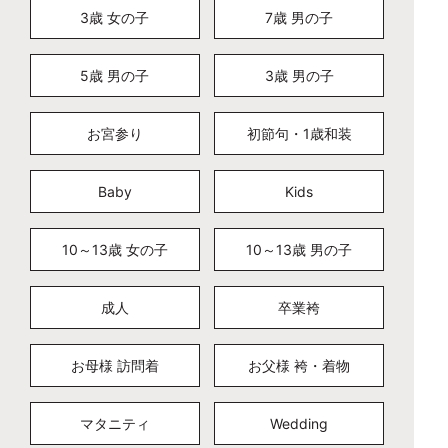
3歳 女の子
7歳 男の子
5歳 男の子
3歳 男の子
お宮参り
初節句・1歳和装
Baby
Kids
10～13歳 女の子
10～13歳 男の子
成人
卒業袴
お母様 訪問着
お父様 袴・着物
マタニティ
Wedding