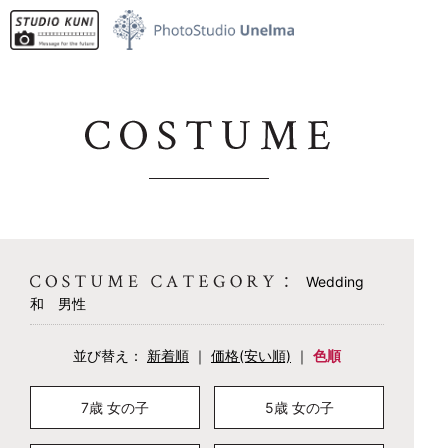
名古屋市名東区のお宮参り・七五三・成人式の記念写真撮影、証明写真撮影なら【スタジ
オ・クニ】にお任せください。
Wedding
和 男性
並び替え：
新着順
｜
価格(安い順)
｜
色順
7歳 女の子
5歳 女の子