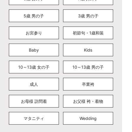
5歳 男の子
3歳 男の子
お宮参り
初節句・1歳和装
Baby
Kids
10～13歳 女の子
10～13歳 男の子
成人
卒業袴
お母様 訪問着
お父様 袴・着物
マタニティ
Wedding