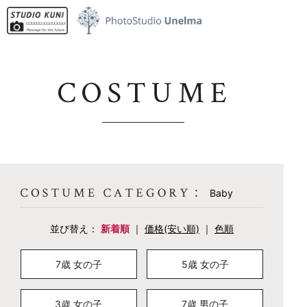
名古屋市名東区のお宮参り・七五三・成人式の記念写真撮影、証明写真撮影なら【スタジ
オ・クニ】にお任せください。
Baby
並び替え：
新着順
｜
価格(安い順)
｜
色順
7歳 女の子
5歳 女の子
3歳 女の子
7歳 男の子