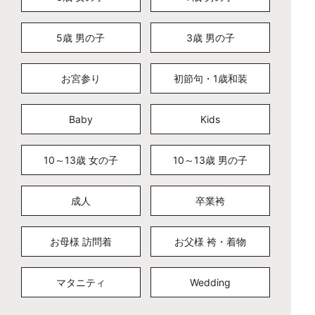
5歳 男の子
3歳 男の子
お宮参り
初節句・1歳和装
Baby
Kids
10～13歳 女の子
10～13歳 男の子
成人
卒業袴
お母様 訪問着
お父様 袴・着物
マタニティ
Wedding