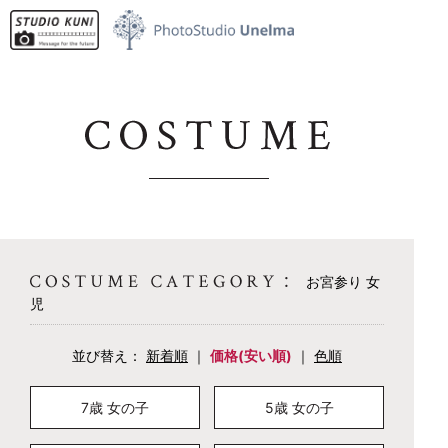
名古屋市名東区のお宮参り・七五三・成人式の記念写真撮影、証明写真撮影なら【スタジ
オ・クニ】にお任せください。
お宮参り 女
児
並び替え：
新着順
｜
価格(安い順)
｜
色順
7歳 女の子
5歳 女の子