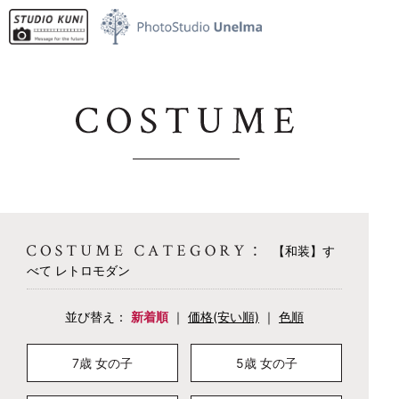
名古屋市名東区のお宮参り・七五三・成人式の記念写真撮影、証明写真撮影なら【スタジ
オ・クニ】にお任せください。
【和装】す
べて レトロモダン
並び替え：
新着順
｜
価格(安い順)
｜
色順
7歳 女の子
5歳 女の子