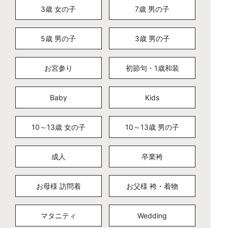
3歳 女の子
7歳 男の子
5歳 男の子
3歳 男の子
お宮参り
初節句・1歳和装
Baby
Kids
10～13歳 女の子
10～13歳 男の子
成人
卒業袴
お母様 訪問着
お父様 袴・着物
マタニティ
Wedding