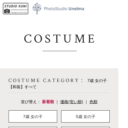
名古屋市名東区のお宮参り・七五三・成人式の記念写真撮影、証明写真撮影なら【スタジ
オ・クニ】にお任せください。
7歳 女の子
【和装】すべて
並び替え：
新着順
｜
価格(安い順)
｜
色順
7歳 女の子
5歳 女の子