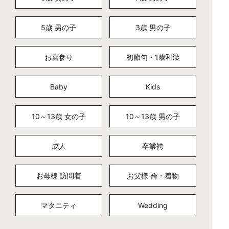
5歳 男の子
3歳 男の子
お宮参り
初節句・1歳和装
Baby
Kids
10～13歳 女の子
10～13歳 男の子
成人
卒業袴
お母様 訪問着
お父様 袴・着物
マタニティ
Wedding