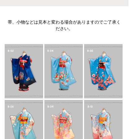
帯、小物などは見本と変わる場合がありますのでご了承く
ださい。