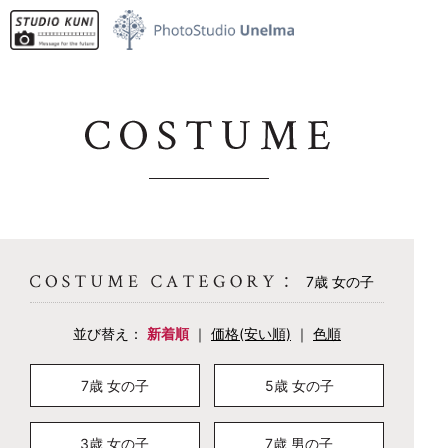
名古屋市名東区のお宮参り・七五三・成人式の記念写真撮影、証明写真撮影なら【スタジ
オ・クニ】にお任せください。
7歳 女の子
並び替え：
新着順
｜
価格(安い順)
｜
色順
7歳 女の子
5歳 女の子
3歳 女の子
7歳 男の子