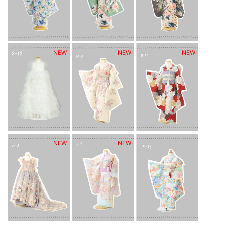
NEW
NEW
NEW
NEW
NEW