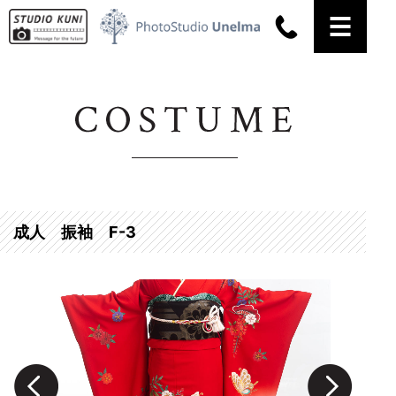
名古屋市名東区のお宮参り・七五三・成人式の記念写真撮影、証明写真撮影なら【スタジ
オ・クニ】にお任せください。
成人 振袖 F-3
Prev
Next