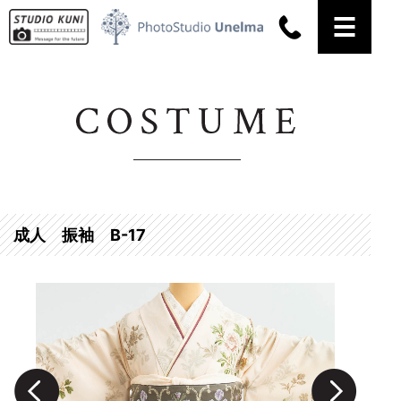
名古屋市名東区のお宮参り・七五三・成人式の記念写真撮影、証明写真撮影なら【スタジ
オ・クニ】にお任せください。
成人 振袖 B-17
Prev
Next